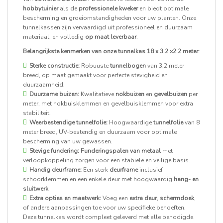
hobbytuinier
als de
professionele kweker
en biedt optimale
bescherming en groeiomstandigheden voor uw planten. Onze
tunnelkassen zijn vervaardigd uit professioneel en duurzaam
materiaal, en volledig
op maat leverbaar
.
Belangrijkste kenmerken van onze tunnelkas 18 x 3.2 x2.2 meter:
Sterke constructie:
Robuuste
tunnelbogen
van 3,2 meter
breed, op maat gemaakt voor perfecte stevigheid en
duurzaamheid.
Duurzame buizen:
Kwalitatieve
nokbuizen
en
gevelbuizen
per
meter, met nokbuisklemmen en gevelbuisklemmen voor extra
stabiliteit.
Weerbestendige tunnelfolie:
Hoogwaardige
tunnelfolie
van 8
meter breed, UV-bestendig en duurzaam voor optimale
bescherming van uw gewassen.
Stevige fundering:
Funderingspalen van metaal
met
verloopkoppeling zorgen voor een stabiele en veilige basis.
Handig deurframe:
Een sterk
deurframe
inclusief
schoorklemmen en een enkele deur met hoogwaardig
hang- en
sluitwerk
.
Extra opties en maatwerk:
Voeg een
extra deur
,
schermdoek
,
of andere aanpassingen toe voor uw specifieke behoeften.
Deze tunnelkas wordt compleet geleverd met alle benodigde