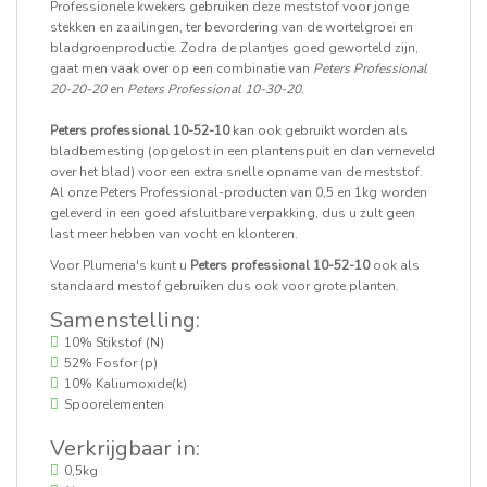
Professionele kwekers gebruiken deze meststof voor jonge
stekken en zaailingen, ter bevordering van de wortelgroei en
bladgroenproductie. Zodra de plantjes goed geworteld zijn,
gaat men vaak over op een combinatie van
Peters Professional
20-20-20
en
Peters Professional 10-30-20
.
Peters professional 10-52-10
kan ook gebruikt worden als
bladbemesting (opgelost in een plantenspuit en dan verneveld
over het blad) voor een extra snelle opname van de meststof.
Al onze Peters Professional-producten van 0,5 en 1kg worden
geleverd in een goed afsluitbare verpakking, dus u zult geen
last meer hebben van vocht en klonteren.
Voor Plumeria's kunt u
Peters professional 10-52-10
ook als
standaard mestof gebruiken dus ook voor grote planten.
Samenstelling:
10% Stikstof (N)
52% Fosfor (p)
10% Kaliumoxide(k)
Spoorelementen
Verkrijgbaar in:
0,5kg