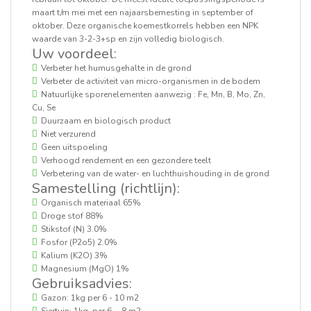
maart t/m mei met een najaarsbemesting in september of
oktober. Deze organische koemestkorrels hebben een NPK
waarde van 3-2-3+sp en zijn volledig biologisch.
Uw voordeel:
Verbeter het humusgehalte in de grond
Verbeter de activiteit van micro-organismen in de bodem
Natuurlijke sporenelementen aanwezig : Fe, Mn, B, Mo, Zn,
Cu, Se
Duurzaam en biologisch product
Niet verzurend
Geen uitspoeling
Verhoogd rendement en een gezondere teelt
Verbetering van de water- en luchthuishouding in de grond
Samestelling (richtlijn):
Organisch materiaal 65%
Droge stof 88%
Stikstof (N) 3.0%
Fosfor (P2o5) 2.0%
Kalium (K2O) 3%
Magnesium (MgO) 1%
Gebruiksadvies:
Gazon: 1kg per 6 - 10 m2
Siertuin: 1kg per 6 - 8 m2