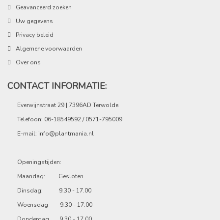
Geavanceerd zoeken
Uw gegevens
Privacy beleid
Algemene voorwaarden
Over ons
CONTACT INFORMATIE:
Everwijnstraat 29 | 7396AD Terwolde
Telefoon: 06-18549592 / 0571-795009
E-mail:
info@plantmania.nl
Openingstijden:
Maandag: Gesloten
Dinsdag: 9.30 - 17.00
Woensdag 9.30 - 17.00
Donderdag 9.30 - 17.00